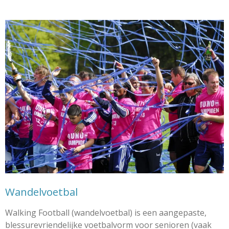
Wandelvoetbal
Walking Football (wandelvoetbal) is
een aangepaste,
blessurevriendelijke voetbalvorm voor senioren (vaak