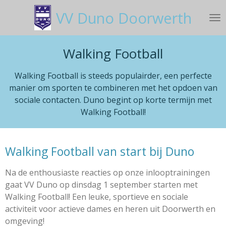
Ga
VV Duno Doorwerth
direct
naar
de
Walking Football
hoofdinhoud
Walking Football is steeds populairder, een perfecte
manier om sporten te combineren met het opdoen van
sociale contacten. Duno begint op korte termijn met
Walking Football!
Walking Football van start bij Duno
Na de enthousiaste reacties op onze inlooptrainingen
gaat VV Duno op dinsdag 1 september starten met
Walking Football! Een leuke, sportieve en sociale
activiteit voor actieve dames en heren uit Doorwerth en
omgeving!