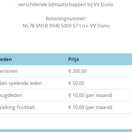
verschillende lidmaatschappen bij VV Duno.
Rekeningnummer:
NL78 SNSB 0940 5009 57 t.n.v. VV Duno
Leden
Prijs
enioren
€ 200,00
iet-spelende leden
€ 50,00
eugdleden
€ 10,00 (per maand)
alking Football
€ 10,00 (per maand)