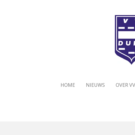
Ga
direct
naar
de
hoofdinhoud
HOME
NIEUWS
OVER V